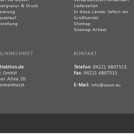
sergravur & Druck
Lieferzeiten
isierung
In diese Länder liefern wir
gsablauf
Großhandel
stellung
Sitemap
Sitemap-Artikel
E/ANSCHRIFT
KONTAKT
lektion.de
Telefon
: 04221 6807515
ec GmbH
Fax
: 04221 6807515
ser Allee 20
elmenhorst
E-Mail
:
info@laxon.eu