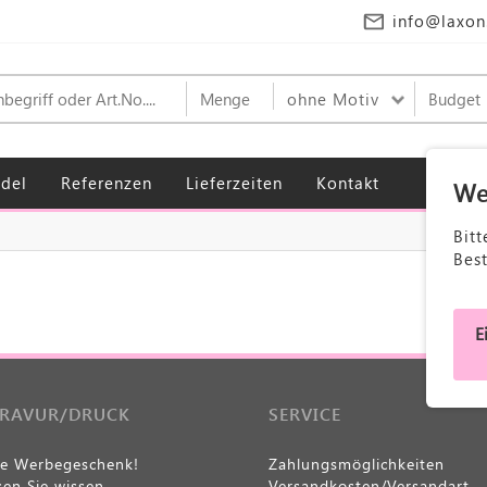
info@laxon
ohne Motiv
del
Referenzen
Lieferzeiten
Kontakt
We
Bitt
Bes
E
GRAVUR/DRUCK
SERVICE
le Werbegeschenk!
Zahlungsmöglichkeiten
en Sie wissen
Versandkosten/Versandart