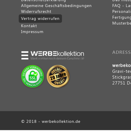
Allgemeine Geschäftsbedingungen
FAQ - La
Isolierflaschen & Kannen
Widerrufsrecht
Personal
Fertigun
Vertrag widerrufen
Musterbe
Essenbehälter
Kontakt
Impressum
Bar & Zubehör
Sonstige Artikel
ADRESS
SONDERANGEBOTE
werbekol
Gravi-t
Isolierflaschen & Kannen
Stickgra
27751 D
© 2018 - werbekollektion.de