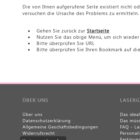
Die von Ihnen aufgerufene Seite existiert nicht 
Isolierflaschen & Kannen
versuchen die Ursache des Problems zu ermitteln.
Essenbehälter
Gehen Sie zurück zur
Startseite
Nutzen Sie das obige Menü, um sich wieder 
Bar & Zubehör
Bitte überprüfen Sie URL
Bitte überprüfen Sie Ihren Bookmark auf die
Sonstige Artikel
SONDERANGEBOTE
Isolierflaschen & Kannen
ÜBER UNS
LASER
Über uns
Das idea
Datenschutzerklärung
Das müss
Allgemeine Geschäftsbedingungen
FAQ - La
Widerrufsrecht
Personal
Fertigun