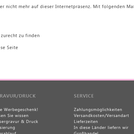
oder nicht mehr auf dieser Internetpräsenz. Mit folgenden 
zurecht zu finden
se Seite
GRAVUR/DRUCK
SERVICE
le Werbegeschenk!
Zahlungsmöglichkeiten
en Sie wissen
Versandkosten/Versandart
sergravur & Druck
Lieferzeiten
isierung
In diese Länder liefern wir
gsablauf
Großhandel