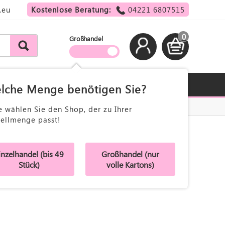
.eu
Kostenlose Beratung:
04221 6807515
0
Großhandel
lche Menge benötigen Sie?
e wählen Sie den Shop, der zu Ihrer
tellmenge passt!
inzelhandel (bis 49
Großhandel (nur
Stück)
volle Kartons)
 Sie nachfolgende Möglichkeiten, um sich wieder